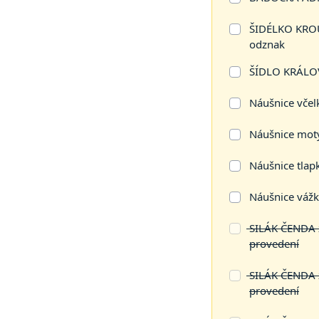
ŠIDÉLKO KRO
odznak
ŠÍDLO KRÁLOV
Náušnice včel
Náušnice motý
Náušnice tlapk
Náušnice vážk
SILÁK ČENDA z
provedení
SILÁK ČENDA z
provedení