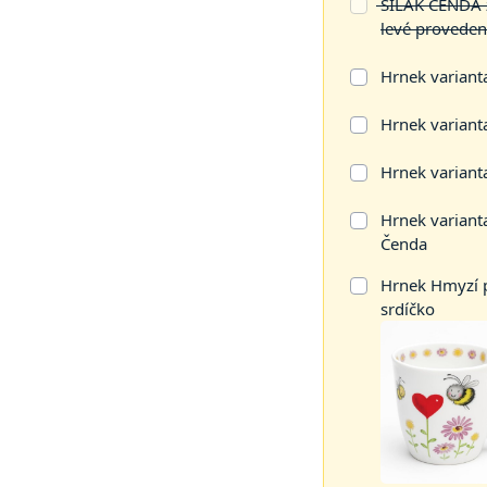
SILÁK ČENDA za
levé proveden
Hrnek varianta 
Hrnek varianta
Hrnek variant
Hrnek variant
Čenda
Hrnek Hmyzí p
srdíčko