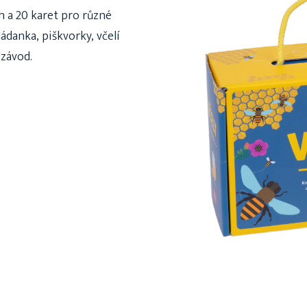
 a 20 karet pro různé
ládanka, piškvorky, včelí
 závod.