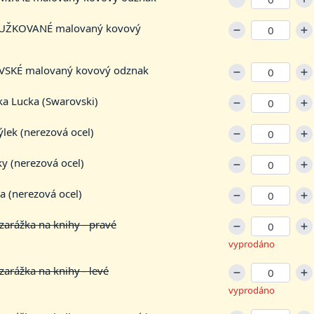
UŽKOVANÉ malovaný kovový
SKÉ malovaný kovový odznak
ka Lucka (Swarovski)
lek (nerezová ocel)
y (nerezová ocel)
a (nerezová ocel)
arážka na knihy - pravé
vyprodáno
arážka na knihy - levé
vyprodáno