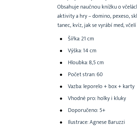
Obsahuje naučnou knížku o včelách
aktivity a hry – domino, pexeso, sk
tanec, kvíz, jak se vyrábí med, včelí
Šířka: 21 cm
Výška: 14 cm
Hloubka: 8,5 cm
Počet stran: 60
Vazba: leporelo + box + karty
Vhodné pro: holky i kluky
Doporučeno: 5+
Ilustrace: Agnese Baruzzi