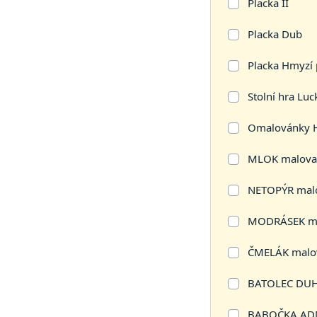
Placka II
Placka Dub
Placka Hmyzí
Stolní hra Luck
Omalovánky 
MLOK malovan
NETOPÝR malo
MODRÁSEK ma
ČMELÁK malov
BATOLEC DUHO
BABOČKA ADM