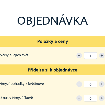
OBJEDNÁVKA
Položky a ceny
čely a jejich svět
Přidejte si k objednávce
 Hmyzí pohádky z květinové
 U nás v Hmyzáčkově