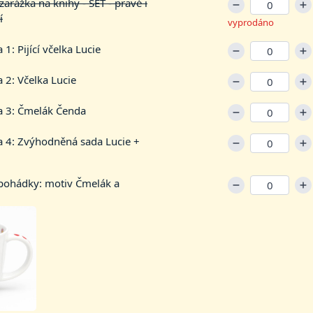
rážka na knihy - SET - pravé i
í
vyprodáno
1: Pijící včelka Lucie
 2: Včelka Lucie
a 3: Čmelák Čenda
a 4: Zvýhodněná sada Lucie +
ohádky: motiv Čmelák a