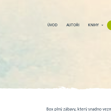
ÚVOD
AUTOŘI
KNIHY
Box plný zábavy, který snadno vez