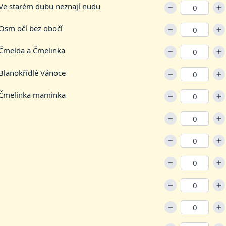
 Ve starém dubu neznají nudu
 Osm očí bez obočí
 Čmelda a Čmelinka
Blanokřídlé Vánoce
 Čmelinka maminka